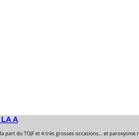
LA A
la part du TOJF et 4 très grosses occasions... et paroxysm