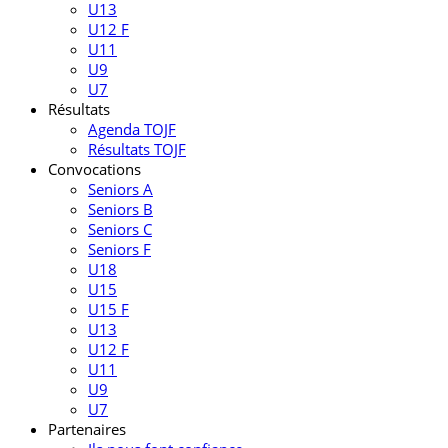
U13
U12 F
U11
U9
U7
Résultats
Agenda TOJF
Résultats TOJF
Convocations
Seniors A
Seniors B
Seniors C
Seniors F
U18
U15
U15 F
U13
U12 F
U11
U9
U7
Partenaires