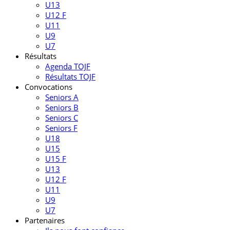
U13
U12 F
U11
U9
U7
Résultats
Agenda TOJF
Résultats TOJF
Convocations
Seniors A
Seniors B
Seniors C
Seniors F
U18
U15
U15 F
U13
U12 F
U11
U9
U7
Partenaires