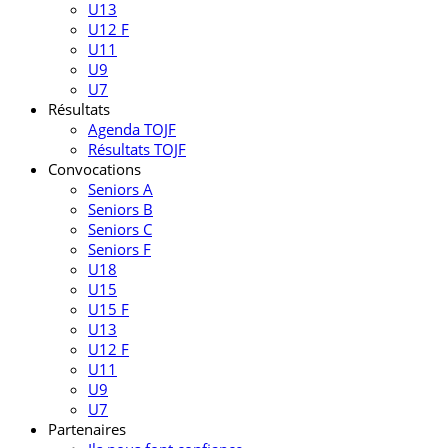
U13
U12 F
U11
U9
U7
Résultats
Agenda TOJF
Résultats TOJF
Convocations
Seniors A
Seniors B
Seniors C
Seniors F
U18
U15
U15 F
U13
U12 F
U11
U9
U7
Partenaires