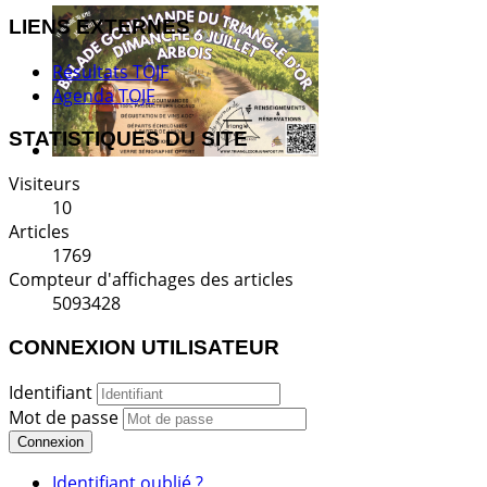
LIENS EXTERNES
Résultats TOJF
Agenda TOJF
STATISTIQUES DU SITE
Visiteurs
10
Articles
1769
Compteur d'affichages des articles
5093428
CONNEXION UTILISATEUR
Identifiant
Mot de passe
Connexion
Identifiant oublié ?