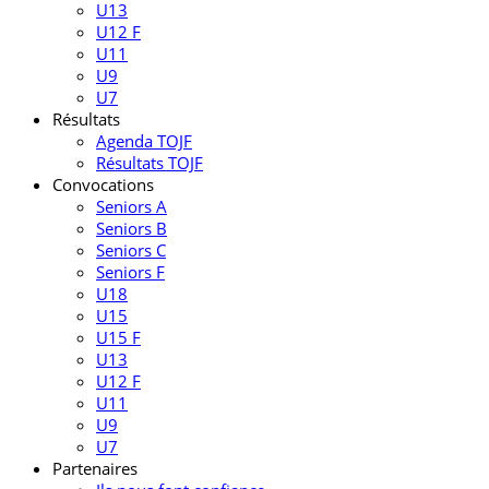
U13
U12 F
U11
U9
U7
Résultats
Agenda TOJF
Résultats TOJF
Convocations
Seniors A
Seniors B
Seniors C
Seniors F
U18
U15
U15 F
U13
U12 F
U11
U9
U7
Partenaires