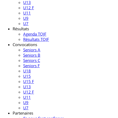
U13
U12 F
U11
U9
U7
Résultats
Agenda TOJF
Résultats TOJF
Convocations
Seniors A
Seniors B
Seniors C
Seniors F
U18
U15
U15 F
U13
U12 F
U11
U9
U7
Partenaires