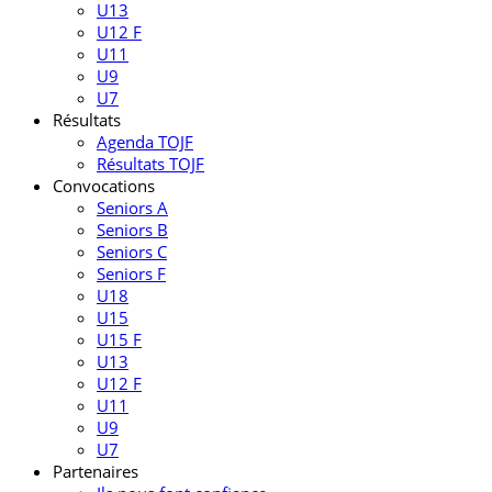
U13
U12 F
U11
U9
U7
Résultats
Agenda TOJF
Résultats TOJF
Convocations
Seniors A
Seniors B
Seniors C
Seniors F
U18
U15
U15 F
U13
U12 F
U11
U9
U7
Partenaires