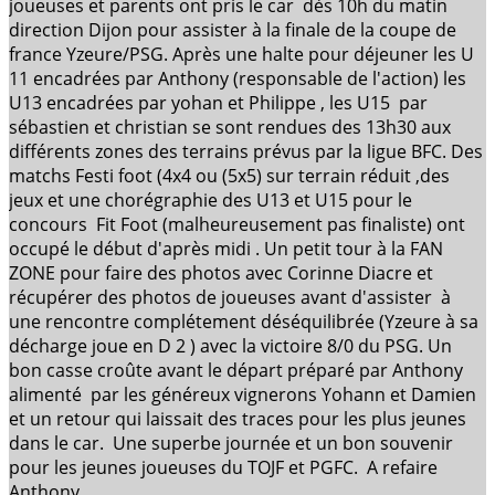
joueuses et parents ont pris le car dès 10h du matin
direction Dijon pour assister à la finale de la coupe de
france Yzeure/PSG. Après une halte pour déjeuner les U
11 encadrées par Anthony (responsable de l'action) les
U13 encadrées par yohan et Philippe , les U15 par
sébastien et christian se sont rendues des 13h30 aux
différents zones des terrains prévus par la ligue BFC. Des
matchs Festi foot (4x4 ou (5x5) sur terrain réduit ,des
jeux et une chorégraphie des U13 et U15 pour le
concours Fit Foot (malheureusement pas finaliste) ont
occupé le début d'après midi . Un petit tour à la FAN
ZONE pour faire des photos avec Corinne Diacre et
récupérer des photos de joueuses avant d'assister à
une rencontre complétement déséquilibrée (Yzeure à sa
décharge joue en D 2 ) avec la victoire 8/0 du PSG. Un
bon casse croûte avant le départ préparé par Anthony
alimenté par les généreux vignerons Yohann et Damien
et un retour qui laissait des traces pour les plus jeunes
dans le car. Une superbe journée et un bon souvenir
pour les jeunes joueuses du TOJF et PGFC. A refaire
Anthony....